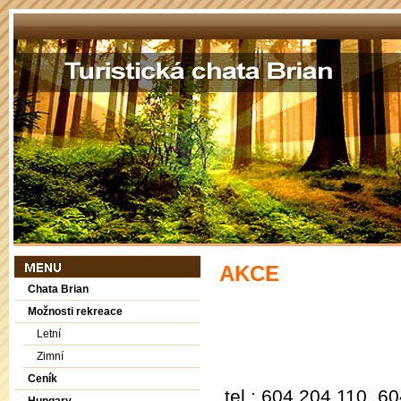
AKCE
Chata Brian
Možnosti rekreace
Letní
Zimní
Ceník
tel.: 604 204 110, 6